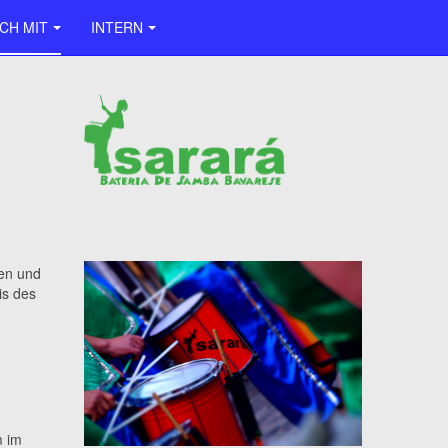
CH MIT
INTERN
ten und
is des
m im