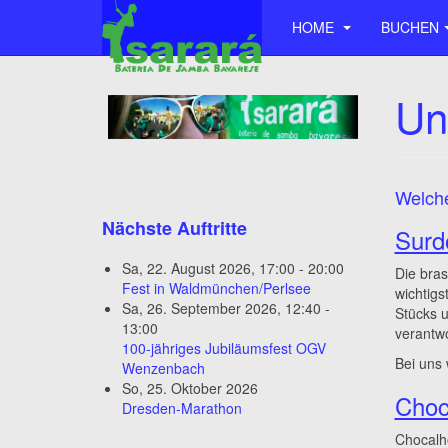
HOME
BUCHEN
Un
Welche
Nächste Auftritte
Surd
Sa, 22. August 2026
,
17:00
-
20:00
Die bras
Fest in Waldmünchen/Perlsee
wichtigs
Sa, 26. September 2026
,
12:40
-
Stücks u
13:00
verantwo
100-jähriges Jubiläumsfest OGV
Bei uns 
Wenzenbach
So, 25. Oktober 2026
Choc
Dresden-Marathon
Chocalho