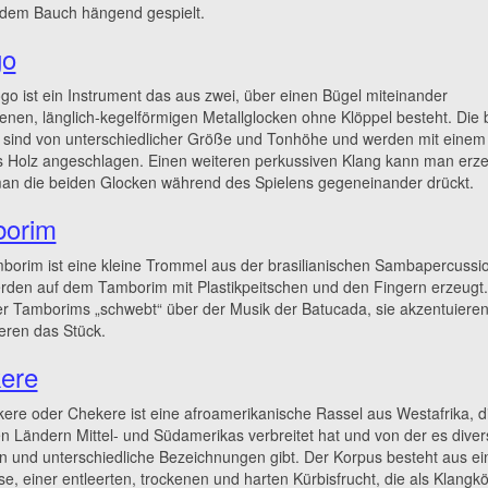
 dem Bauch hängend gespielt.
go
o ist ein Instrument das aus zwei, über einen Bügel miteinander
nen, länglich-kegelförmigen Metallglocken ohne Klöppel besteht. Die 
 sind von unterschiedlicher Größe und Tonhöhe und werden mit einem
s Holz angeschlagen. Einen weiteren perkussiven Klang kann man erz
an die beiden Glocken während des Spielens gegeneinander drückt.
orim
orim ist eine kleine Trommel aus der brasilianischen Sambapercussio
rden auf dem Tamborim mit Plastikpeitschen und den Fingern erzeugt.
er Tamborims „schwebt“ über der Musik der Batucada, sie akzentuiere
ieren das Stück.
ere
ere oder Chekere ist eine afroamerikanische Rassel aus Westafrika, di
 Ländern Mittel- und Südamerikas verbreitet hat und von der es diver
n und unterschiedliche Bezeichnungen gibt. Der Korpus besteht aus ei
e, einer entleerten, trockenen und harten Kürbisfrucht, die als Klangk