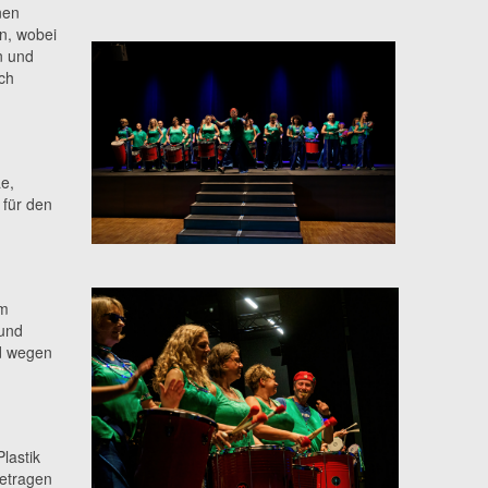
nen
n, wobei
n und
ch
e,
für den
im
und
nd wegen
lastik
getragen