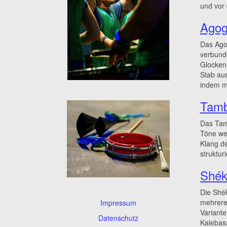
und vor
Ago
Das Agog
verbunde
Glocken
Stab au
indem m
Tamb
Das Tamb
Töne we
Klang d
struktur
Shék
Die Shék
mehreren
Impressum
Variante
Datenschutz
Kalebass