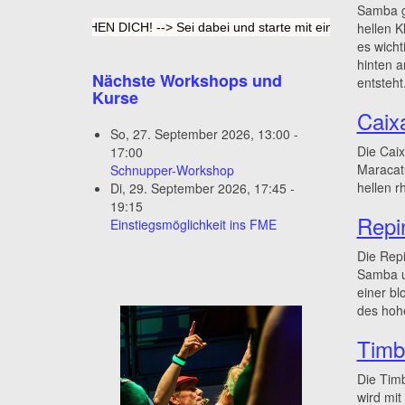
Samba g
hellen K
WIR SUCHEN DICH! --> Sei dabei und starte mit einem Schnupper-Wor
es wicht
hinten a
Nächste Workshops und
entsteht
Kurse
Caix
So, 27. September 2026
,
13:00
-
Die Caix
17:00
Maracat
Schnupper-Workshop
hellen r
Di, 29. September 2026
,
17:45
-
19:15
Repi
Einstiegsmöglichkeit ins FME
Die Repi
Samba u
einer bl
des hohe
Timb
Die Timb
wird mit