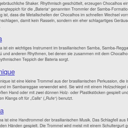
ebräuchliche Shaker. Rhythmisch geschüttelt, erzeugen Chocalhos ei
langteppich für die „Bateria“ genannten Trommler der Samba-Formatio
kshop bei uns durch. Wir freuen uns auf neue Gesichter
ig ist, dass die Metallschellen der Chocalhos im schnellen Wechsel vor
nschlagen, damit kein Rasseln, sondern ein eher schlagartiges Geräus
.
a
a ist ein wichtiges Instrument im brasilianischen Samba, Samba-Regga
ú und anderen Rhythmen, bei denen sie zusammen mit dem Chocalho 
hythmischen Teppich der Bateria sorgt.
nique
nique ist eine kleine Trommel aus der brasilianischen Perkussion, die 
nd im Sambareggae verwendet wird. Sie wird mit einem Holzschlegel 
oßen Hand oder mit zwei dünnen Holz- oder Plastikstöcken gespielt u
n Klangs oft für „Calls“ („Rufe“) benutzt.
a
a ist eine Handtrommel der brasilianischen Musik. Das Schlagfell aus P
 den Händen gespielt. Die Trommel wird meist mit einem Schultergurt 