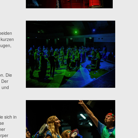
beiden
 kurzen
eugen,
n. Die
 Der
n und
e sich in
se
ner
örper